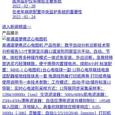
医用监护仪有哪些主要系统
2022
-
02
-
28
在老年病房配置中央监护系统的重要性
2022
-
02
-
24
进入新闻频道>>
产品展示
单通道便携式心电图机
产品性能：数字自动分析诊断技术带
分析报告3.5寸宽屏显示器12道波形同屏显示手动、自动、节
律、体检等多种操作模式一体式免安装，外出诊断，急救转移
首选灵巧轻薄精致，便于携带内置锂电池，续航8小时 标准配
置：MHE-1 心电图机1台心电吸球一副 12导心电导联线电源
适配器接地线肢体夹一套 电源线热敏打印纸两卷 打印纸卷轴
使用说明书一本技术参数：工作模式：自动/手动/储存标准12
导联：实时心电波形采样方式：12导联同步采集采样率：
12Bit/1000Hz（1ms）交流滤波器：50Hz/60Hz肌电滤波器：
25Hz/45Hz漂移滤波器：自适应漂移滤波共模抑制比：≥95dB
输入回路：浮地输入，具备抗除颤效应频率响应：0.05-
160Hz（-3db）灵敏度：自动/2.5/5/10/20/40（mm/mv）打印机