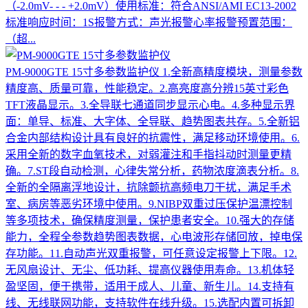
（-2.0mV- - - +2.0mV）使用标准：符合ANSI/AMI EC13-2002
标准响应时间：1S报警方式：声光报警心率报警预置范围：
（超...
PM-9000GTE 15寸多参数监护仪
1.全新高精度模块，测量参数
精度高、质量可靠，性能稳定。2.高亮度高分辨15英寸彩色
TFT液晶显示。3.全导联七通道同步显示心电。4.多种显示界
面：单导、标准、大字体、全导联、趋势图表共存。5.全新铝
合金内部结构设计具有良好的抗震性，满足移动环境使用。6.
采用全新的数字血氧技术，对弱灌注和手指抖动时测量更精
确。7.ST段自动检测，心律失常分析，药物浓度滴表分析。8.
全新的全隔离浮地设计，抗除颤抗高频电刀干扰，满足手术
室、病房等恶劣环境中使用。9.NIBP双重过压保护温漂控制
等多项技术，确保精度测量，保护患者安全。10.强大的存储
能力，全程全参数趋势图表数据，心电波形存储回放，掉电保
存功能。11.自动声光双重报警，可任意设定报警上下限。12.
无风扇设计、无尘、低功耗、提高仪器使用寿命。13.机体轻
盈坚固，便于携带，适用于成人、儿童、新生儿。14.支持有
线、无线联网功能，支持软件在线升级。15.选配内置可拆卸