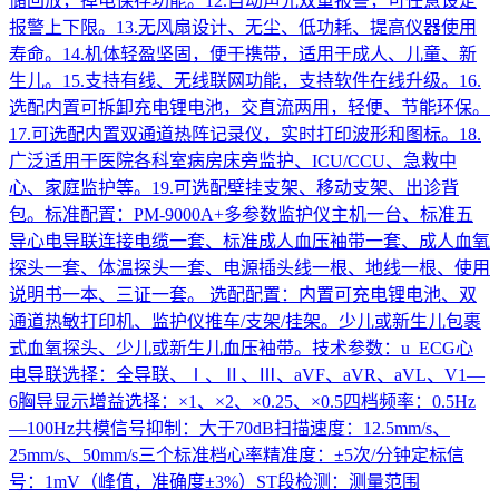
储回放，掉电保存功能。12.自动声光双重报警，可任意设定
报警上下限。13.无风扇设计、无尘、低功耗、提高仪器使用
寿命。14.机体轻盈坚固，便于携带，适用于成人、儿童、新
生儿。15.支持有线、无线联网功能，支持软件在线升级。16.
选配内置可拆卸充电锂电池，交直流两用，轻便、节能环保。
17.可选配内置双通道热阵记录仪，实时打印波形和图标。18.
广泛适用于医院各科室病房床旁监护、ICU/CCU、急救中
心、家庭监护等。19.可选配壁挂支架、移动支架、出诊背
包。标准配置：PM-9000A+多参数监护仪主机一台、标准五
导心电导联连接电缆一套、标准成人血压袖带一套、成人血氧
探头一套、体温探头一套、电源插头线一根、地线一根、使用
说明书一本、三证一套。 选配配置：内置可充电锂电池、双
通道热敏打印机、监护仪推车/支架/挂架。少儿或新生儿包裹
式血氧探头、少儿或新生儿血压袖带。技术参数：u ECG心
电导联选择：全导联、Ⅰ、Ⅱ、Ⅲ、aVF、aVR、aVL、V1—
6胸导显示增益选择：×1、×2、×0.25、×0.5四档频率：0.5Hz
—100Hz共模信号抑制：大于70dB扫描速度：12.5mm/s、
25mm/s、50mm/s三个标准档心率精准度：±5次/分钟定标信
号：1mV（峰值，准确度±3%）ST段检测：测量范围