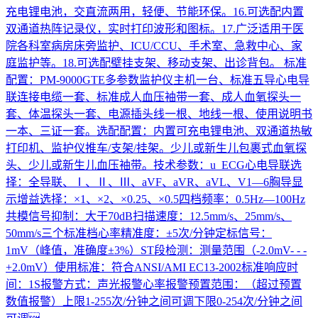
充电锂电池，交直流两用，轻便、节能环保。16.可选配内置
双通道热阵记录仪，实时打印波形和图标。17.广泛适用于医
院各科室病房床旁监护、ICU/CCU、手术室、急救中心、家
庭监护等。18.可选配壁挂支架、移动支架、出诊背包。 标准
配置：PM-9000GTE多参数监护仪主机一台、标准五导心电导
联连接电缆一套、标准成人血压袖带一套、成人血氧探头一
套、体温探头一套、电源插头线一根、地线一根、使用说明书
一本、三证一套。选配配置：内置可充电锂电池、双通道热敏
打印机、监护仪推车/支架/挂架。少儿或新生儿包裹式血氧探
头、少儿或新生儿血压袖带。技术参数：u ECG心电导联选
择：全导联、Ⅰ、Ⅱ、Ⅲ、aVF、aVR、aVL、V1—6胸导显
示增益选择：×1、×2、×0.25、×0.5四档频率：0.5Hz—100Hz
共模信号抑制：大于70dB扫描速度：12.5mm/s、25mm/s、
50mm/s三个标准档心率精准度：±5次/分钟定标信号：
1mV（峰值，准确度±3%）ST段检测：测量范围（-2.0mV- - -
+2.0mV）使用标准：符合ANSI/AMI EC13-2002标准响应时
间：1S报警方式：声光报警心率报警预置范围：（超过预置
数值报警）上限1-255次/分钟之间可调下限0-254次/分钟之间