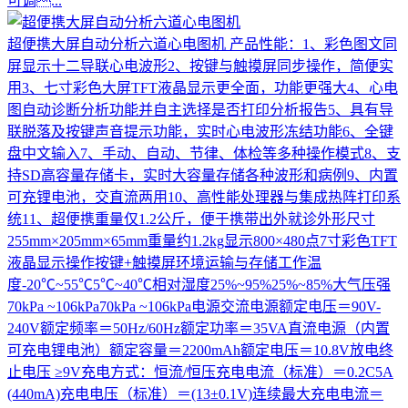
可调...
超便携大屏自动分析六道心电图机
产品性能：1、彩色图文同
屏显示十二导联心电波形2、按键与触摸屏同步操作，简便实
用3、七寸彩色大屏TFT液晶显示更全面，功能更强大4、心电
图自动诊断分析功能并自主选择是否打印分析报告5、具有导
联脱落及按键声音提示功能，实时心电波形冻结功能6、全键
盘中文输入7、手动、自动、节律、体检等多种操作模式8、支
持SD高容量存储卡，实时大容量存储各种波形和病例9、内置
可充锂电池，交直流两用10、高性能处理器与集成热阵打印系
统11、超便携重量仅1.2公斤，便于携带出外就诊外形尺寸
255mm×205mm×65mm重量约1.2kg显示800×480点7寸彩色TFT
液晶显示操作按键+触摸屏环境运输与存储工作温
度-20℃~55℃5℃~40℃相对湿度25%~95%25%~85%大气压强
70kPa ~106kPa70kPa ~106kPa电源交流电源额定电压＝90V-
240V额定频率＝50Hz/60Hz额定功率＝35VA直流电源（内置
可充电锂电池）额定容量＝2200mAh额定电压＝10.8V放电终
止电压 ≥9V充电方式：恒流/恒压充电电流（标准）＝0.2C5A
(440mA)充电电压（标准）＝(13±0.1V)连续最大充电电流＝