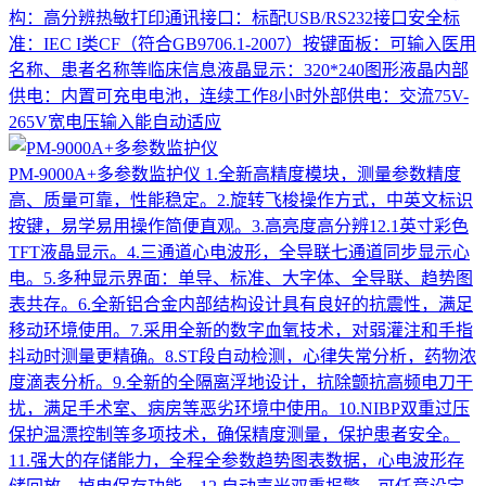
构：高分辨热敏打印通讯接口：标配USB/RS232接口安全标
准：IEC I类CF（符合GB9706.1-2007）按键面板：可输入医用
名称、患者名称等临床信息液晶显示：320*240图形液晶内部
供电：内置可充电电池，连续工作8小时外部供电：交流75V-
265V宽电压输入能自动适应
PM-9000A+多参数监护仪
1.全新高精度模块，测量参数精度
高、质量可靠，性能稳定。2.旋转飞梭操作方式，中英文标识
按键，易学易用操作简便直观。3.高亮度高分辨12.1英寸彩色
TFT液晶显示。4.三通道心电波形，全导联七通道同步显示心
电。5.多种显示界面：单导、标准、大字体、全导联、趋势图
表共存。6.全新铝合金内部结构设计具有良好的抗震性，满足
移动环境使用。7.采用全新的数字血氧技术，对弱灌注和手指
抖动时测量更精确。8.ST段自动检测，心律失常分析，药物浓
度滴表分析。9.全新的全隔离浮地设计，抗除颤抗高频电刀干
扰，满足手术室、病房等恶劣环境中使用。10.NIBP双重过压
保护温漂控制等多项技术，确保精度测量，保护患者安全。
11.强大的存储能力，全程全参数趋势图表数据，心电波形存