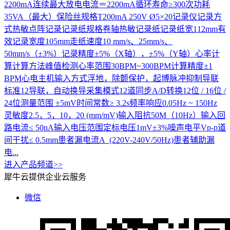
2200mA连续最大放电电流＝2200mA循环寿命≥300次功耗
35VA（最大）保险丝规格T200mA 250V Ø5×20记录仪记录方
式热敏点阵记录记录纸规格卷轴热敏记录纸记录纸宽112mm有
效记录宽度105mm走纸速度10 mm/s、25mm/s、
50mm/s（±3%）记录精度±5%（X轴），±5%（Y轴）心率计
算计算方法峰值检测心率范围30BPM~300BPM计算精度±1
BPM心电主机输入方式浮地，除颤保护，起博脉冲抑制导联
标准12导联，自动换导采集模式12道同步A/D转换12位 / 16位 /
24位测量范围 ±5mV时间常数≥ 3.2s频率响应0.05Hz ~ 150Hz
灵敏度2.5，5，10，20 (mm/mV)输入阻抗50M（10Hz）输入回
路电流≤ 50nA输入电压范围定标电压1mV±3%噪声电平Vp-p道
间干扰≤ 0.5mm患者漏电流A (220V-240V/50Hz)患者辅助漏
电...
进入产品频道>>
犀牛云提供企业云服务
微信