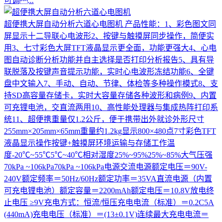
可调...
超便携大屏自动分析六道心电图机
产品性能：1、彩色图文同
屏显示十二导联心电波形2、按键与触摸屏同步操作，简便实
用3、七寸彩色大屏TFT液晶显示更全面，功能更强大4、心电
图自动诊断分析功能并自主选择是否打印分析报告5、具有导
联脱落及按键声音提示功能，实时心电波形冻结功能6、全键
盘中文输入7、手动、自动、节律、体检等多种操作模式8、支
持SD高容量存储卡，实时大容量存储各种波形和病例9、内置
可充锂电池，交直流两用10、高性能处理器与集成热阵打印系
统11、超便携重量仅1.2公斤，便于携带出外就诊外形尺寸
255mm×205mm×65mm重量约1.2kg显示800×480点7寸彩色TFT
液晶显示操作按键+触摸屏环境运输与存储工作温
度-20℃~55℃5℃~40℃相对湿度25%~95%25%~85%大气压强
70kPa ~106kPa70kPa ~106kPa电源交流电源额定电压＝90V-
240V额定频率＝50Hz/60Hz额定功率＝35VA直流电源（内置
可充电锂电池）额定容量＝2200mAh额定电压＝10.8V放电终
止电压 ≥9V充电方式：恒流/恒压充电电流（标准）＝0.2C5A
(440mA)充电电压（标准）＝(13±0.1V)连续最大充电电流＝