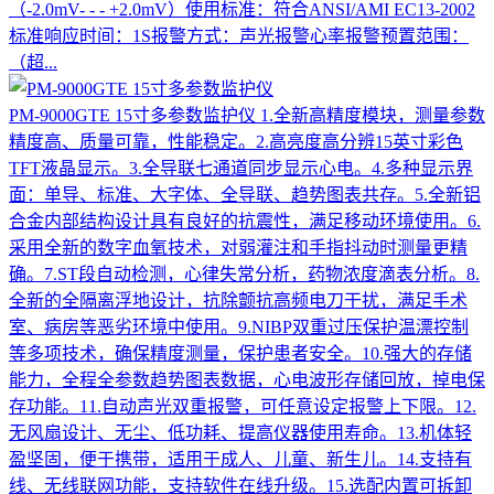
（-2.0mV- - - +2.0mV）使用标准：符合ANSI/AMI EC13-2002
标准响应时间：1S报警方式：声光报警心率报警预置范围：
（超...
PM-9000GTE 15寸多参数监护仪
1.全新高精度模块，测量参数
精度高、质量可靠，性能稳定。2.高亮度高分辨15英寸彩色
TFT液晶显示。3.全导联七通道同步显示心电。4.多种显示界
面：单导、标准、大字体、全导联、趋势图表共存。5.全新铝
合金内部结构设计具有良好的抗震性，满足移动环境使用。6.
采用全新的数字血氧技术，对弱灌注和手指抖动时测量更精
确。7.ST段自动检测，心律失常分析，药物浓度滴表分析。8.
全新的全隔离浮地设计，抗除颤抗高频电刀干扰，满足手术
室、病房等恶劣环境中使用。9.NIBP双重过压保护温漂控制
等多项技术，确保精度测量，保护患者安全。10.强大的存储
能力，全程全参数趋势图表数据，心电波形存储回放，掉电保
存功能。11.自动声光双重报警，可任意设定报警上下限。12.
无风扇设计、无尘、低功耗、提高仪器使用寿命。13.机体轻
盈坚固，便于携带，适用于成人、儿童、新生儿。14.支持有
线、无线联网功能，支持软件在线升级。15.选配内置可拆卸