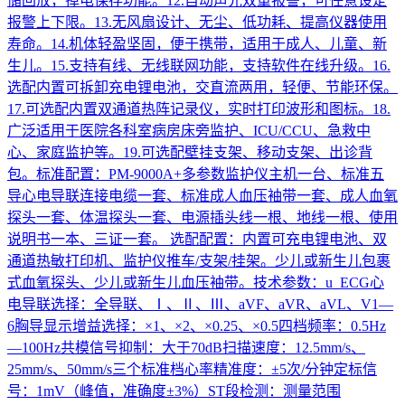
储回放，掉电保存功能。12.自动声光双重报警，可任意设定
报警上下限。13.无风扇设计、无尘、低功耗、提高仪器使用
寿命。14.机体轻盈坚固，便于携带，适用于成人、儿童、新
生儿。15.支持有线、无线联网功能，支持软件在线升级。16.
选配内置可拆卸充电锂电池，交直流两用，轻便、节能环保。
17.可选配内置双通道热阵记录仪，实时打印波形和图标。18.
广泛适用于医院各科室病房床旁监护、ICU/CCU、急救中
心、家庭监护等。19.可选配壁挂支架、移动支架、出诊背
包。标准配置：PM-9000A+多参数监护仪主机一台、标准五
导心电导联连接电缆一套、标准成人血压袖带一套、成人血氧
探头一套、体温探头一套、电源插头线一根、地线一根、使用
说明书一本、三证一套。 选配配置：内置可充电锂电池、双
通道热敏打印机、监护仪推车/支架/挂架。少儿或新生儿包裹
式血氧探头、少儿或新生儿血压袖带。技术参数：u ECG心
电导联选择：全导联、Ⅰ、Ⅱ、Ⅲ、aVF、aVR、aVL、V1—
6胸导显示增益选择：×1、×2、×0.25、×0.5四档频率：0.5Hz
—100Hz共模信号抑制：大于70dB扫描速度：12.5mm/s、
25mm/s、50mm/s三个标准档心率精准度：±5次/分钟定标信
号：1mV（峰值，准确度±3%）ST段检测：测量范围