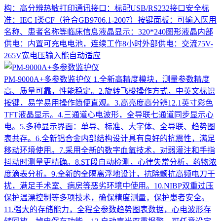
构：高分辨热敏打印通讯接口：标配USB/RS232接口安全标
准：IEC I类CF（符合GB9706.1-2007）按键面板：可输入医用
名称、患者名称等临床信息液晶显示：320*240图形液晶内部
供电：内置可充电电池，连续工作8小时外部供电：交流75V-
265V宽电压输入能自动适应
PM-9000A+多参数监护仪
1.全新高精度模块，测量参数精度
高、质量可靠，性能稳定。2.旋转飞梭操作方式，中英文标识
按键，易学易用操作简便直观。3.高亮度高分辨12.1英寸彩色
TFT液晶显示。4.三通道心电波形，全导联七通道同步显示心
电。5.多种显示界面：单导、标准、大字体、全导联、趋势图
表共存。6.全新铝合金内部结构设计具有良好的抗震性，满足
移动环境使用。7.采用全新的数字血氧技术，对弱灌注和手指
抖动时测量更精确。8.ST段自动检测，心律失常分析，药物浓
度滴表分析。9.全新的全隔离浮地设计，抗除颤抗高频电刀干
扰，满足手术室、病房等恶劣环境中使用。10.NIBP双重过压
保护温漂控制等多项技术，确保精度测量，保护患者安全。
11.强大的存储能力，全程全参数趋势图表数据，心电波形存