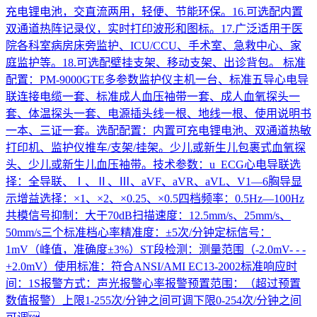
充电锂电池，交直流两用，轻便、节能环保。16.可选配内置
双通道热阵记录仪，实时打印波形和图标。17.广泛适用于医
院各科室病房床旁监护、ICU/CCU、手术室、急救中心、家
庭监护等。18.可选配壁挂支架、移动支架、出诊背包。 标准
配置：PM-9000GTE多参数监护仪主机一台、标准五导心电导
联连接电缆一套、标准成人血压袖带一套、成人血氧探头一
套、体温探头一套、电源插头线一根、地线一根、使用说明书
一本、三证一套。选配配置：内置可充电锂电池、双通道热敏
打印机、监护仪推车/支架/挂架。少儿或新生儿包裹式血氧探
头、少儿或新生儿血压袖带。技术参数：u ECG心电导联选
择：全导联、Ⅰ、Ⅱ、Ⅲ、aVF、aVR、aVL、V1—6胸导显
示增益选择：×1、×2、×0.25、×0.5四档频率：0.5Hz—100Hz
共模信号抑制：大于70dB扫描速度：12.5mm/s、25mm/s、
50mm/s三个标准档心率精准度：±5次/分钟定标信号：
1mV（峰值，准确度±3%）ST段检测：测量范围（-2.0mV- - -
+2.0mV）使用标准：符合ANSI/AMI EC13-2002标准响应时
间：1S报警方式：声光报警心率报警预置范围：（超过预置
数值报警）上限1-255次/分钟之间可调下限0-254次/分钟之间