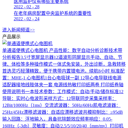
医用监护仪有哪些主要系统
2022
-
02
-
28
在老年病房配置中央监护系统的重要性
2022
-
02
-
24
进入新闻频道>>
产品展示
单通道便携式心电图机
产品性能：数字自动分析诊断技术带
分析报告3.5寸宽屏显示器12道波形同屏显示手动、自动、节
律、体检等多种操作模式一体式免安装，外出诊断，急救转移
首选灵巧轻薄精致，便于携带内置锂电池，续航8小时 标准配
置：MHE-1 心电图机1台心电吸球一副 12导心电导联线电源
适配器接地线肢体夹一套 电源线热敏打印纸两卷 打印纸卷轴
使用说明书一本技术参数：工作模式：自动/手动/储存标准12
导联：实时心电波形采样方式：12导联同步采集采样率：
12Bit/1000Hz（1ms）交流滤波器：50Hz/60Hz肌电滤波器：
25Hz/45Hz漂移滤波器：自适应漂移滤波共模抑制比：≥95dB
输入回路：浮地输入，具备抗除颤效应频率响应：0.05-
160Hz（-3db）灵敏度：自动/2.5/5/10/20/40（mm/mv）打印机