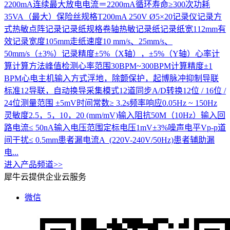
2200mA连续最大放电电流＝2200mA循环寿命≥300次功耗
35VA（最大）保险丝规格T200mA 250V Ø5×20记录仪记录方
式热敏点阵记录记录纸规格卷轴热敏记录纸记录纸宽112mm有
效记录宽度105mm走纸速度10 mm/s、25mm/s、
50mm/s（±3%）记录精度±5%（X轴），±5%（Y轴）心率计
算计算方法峰值检测心率范围30BPM~300BPM计算精度±1
BPM心电主机输入方式浮地，除颤保护，起博脉冲抑制导联
标准12导联，自动换导采集模式12道同步A/D转换12位 / 16位 /
24位测量范围 ±5mV时间常数≥ 3.2s频率响应0.05Hz ~ 150Hz
灵敏度2.5，5，10，20 (mm/mV)输入阻抗50M（10Hz）输入回
路电流≤ 50nA输入电压范围定标电压1mV±3%噪声电平Vp-p道
间干扰≤ 0.5mm患者漏电流A (220V-240V/50Hz)患者辅助漏
电...
进入产品频道>>
犀牛云提供企业云服务
微信