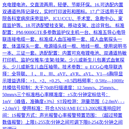
充电锂电池，交直流两用，轻便、节能环保。16.可选配内置
双通道热阵记录仪，实时打印波形和图标。17.广泛适用于医
院各科室病房床旁监护、ICU/CCU、手术室、急救中心、家
庭监护等。18.可选配壁挂支架、移动支架、出诊背包。 标准
配置：PM-9000GTE多参数监护仪主机一台、标准五导心电导
联连接电缆一套、标准成人血压袖带一套、成人血氧探头一
套、体温探头一套、电源插头线一根、地线一根、使用说明书
一本、三证一套。选配配置：内置可充电锂电池、双通道热敏
打印机、监护仪推车/支架/挂架。少儿或新生儿包裹式血氧探
头、少儿或新生儿血压袖带。技术参数：u ECG心电导联选
择：全导联、Ⅰ、Ⅱ、Ⅲ、aVF、aVR、aVL、V1—6胸导显
示增益选择：×1、×2、×0.25、×0.5四档频率：0.5Hz—100Hz
共模信号抑制：大于70dB扫描速度：12.5mm/s、25mm/s、
50mm/s三个标准档心率精准度：±5次/分钟定标信号：
1mV（峰值，准确度±3%）ST段检测：测量范围（-2.0mV- - -
+2.0mV）使用标准：符合ANSI/AMI EC13-2002标准响应时
间：1S报警方式：声光报警心率报警预置范围：（超过预置
数值报警）上限1-255次/分钟之间可调下限0-254次/分钟之间