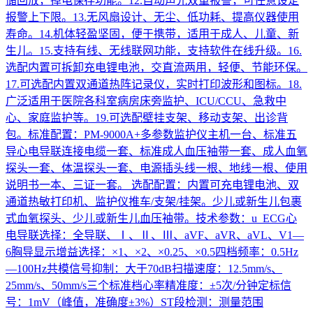
储回放，掉电保存功能。12.自动声光双重报警，可任意设定
报警上下限。13.无风扇设计、无尘、低功耗、提高仪器使用
寿命。14.机体轻盈坚固，便于携带，适用于成人、儿童、新
生儿。15.支持有线、无线联网功能，支持软件在线升级。16.
选配内置可拆卸充电锂电池，交直流两用，轻便、节能环保。
17.可选配内置双通道热阵记录仪，实时打印波形和图标。18.
广泛适用于医院各科室病房床旁监护、ICU/CCU、急救中
心、家庭监护等。19.可选配壁挂支架、移动支架、出诊背
包。标准配置：PM-9000A+多参数监护仪主机一台、标准五
导心电导联连接电缆一套、标准成人血压袖带一套、成人血氧
探头一套、体温探头一套、电源插头线一根、地线一根、使用
说明书一本、三证一套。 选配配置：内置可充电锂电池、双
通道热敏打印机、监护仪推车/支架/挂架。少儿或新生儿包裹
式血氧探头、少儿或新生儿血压袖带。技术参数：u ECG心
电导联选择：全导联、Ⅰ、Ⅱ、Ⅲ、aVF、aVR、aVL、V1—
6胸导显示增益选择：×1、×2、×0.25、×0.5四档频率：0.5Hz
—100Hz共模信号抑制：大于70dB扫描速度：12.5mm/s、
25mm/s、50mm/s三个标准档心率精准度：±5次/分钟定标信
号：1mV（峰值，准确度±3%）ST段检测：测量范围