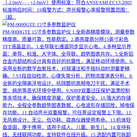
（-2.0mV- - - +2.0mV）使用标准：符合ANSI/AMI EC13-2002
标准响应时间：1S报警方式：声光报警心率报警预置范围：
（超...
PM-9000GTE 15寸多参数监护仪
1.全新高精度模块，测量参数
精度高、质量可靠，性能稳定。2.高亮度高分辨15英寸彩色
TFT液晶显示。3.全导联七通道同步显示心电。4.多种显示界
面：单导、标准、大字体、全导联、趋势图表共存。5.全新铝
合金内部结构设计具有良好的抗震性，满足移动环境使用。6.
采用全新的数字血氧技术，对弱灌注和手指抖动时测量更精
确。7.ST段自动检测，心律失常分析，药物浓度滴表分析。8.
全新的全隔离浮地设计，抗除颤抗高频电刀干扰，满足手术
室、病房等恶劣环境中使用。9.NIBP双重过压保护温漂控制
等多项技术，确保精度测量，保护患者安全。10.强大的存储
能力，全程全参数趋势图表数据，心电波形存储回放，掉电保
存功能。11.自动声光双重报警，可任意设定报警上下限。12.
无风扇设计、无尘、低功耗、提高仪器使用寿命。13.机体轻
盈坚固，便于携带，适用于成人、儿童、新生儿。14.支持有
线、无线联网功能，支持软件在线升级。15.选配内置可拆卸