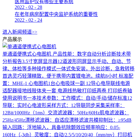
医用监护仪有哪些主要系统
2022
-
02
-
28
在老年病房配置中央监护系统的重要性
2022
-
02
-
24
进入新闻频道>>
产品展示
单通道便携式心电图机
产品性能：数字自动分析诊断技术带
分析报告3.5寸宽屏显示器12道波形同屏显示手动、自动、节
律、体检等多种操作模式一体式免安装，外出诊断，急救转移
首选灵巧轻薄精致，便于携带内置锂电池，续航8小时 标准配
置：MHE-1 心电图机1台心电吸球一副 12导心电导联线电源
适配器接地线肢体夹一套 电源线热敏打印纸两卷 打印纸卷轴
使用说明书一本技术参数：工作模式：自动/手动/储存标准12
导联：实时心电波形采样方式：12导联同步采集采样率：
12Bit/1000Hz（1ms）交流滤波器：50Hz/60Hz肌电滤波器：
25Hz/45Hz漂移滤波器：自适应漂移滤波共模抑制比：≥95dB
输入回路：浮地输入，具备抗除颤效应频率响应：0.05-
160Hz（-3db）灵敏度：自动/2.5/5/10/20/40（mm/mv）打印机