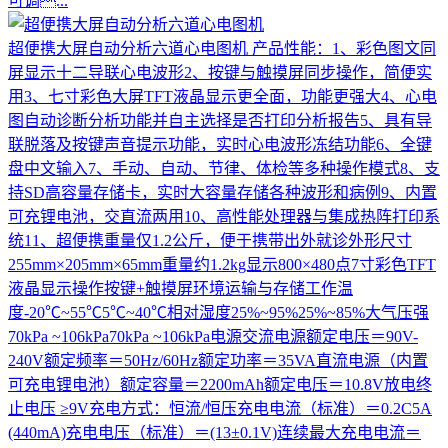
可调...
超便携大屏自动分析六道心电图机
产品性能：1、彩色图文同
屏显示十二导联心电波形2、按键与触摸屏同步操作，简便实
用3、七寸彩色大屏TFT液晶显示更全面，功能更强大4、心电
图自动诊断分析功能并自主选择是否打印分析报告5、具有导
联脱落及按键声音提示功能，实时心电波形冻结功能6、全键
盘中文输入7、手动、自动、节律、体检等多种操作模式8、支
持SD高容量存储卡，实时大容量存储各种波形和病例9、内置
可充锂电池，交直流两用10、高性能处理器与集成热阵打印系
统11、超便携重量仅1.2公斤，便于携带出外就诊外形尺寸
255mm×205mm×65mm重量约1.2kg显示800×480点7寸彩色TFT
液晶显示操作按键+触摸屏环境运输与存储工作温
度-20℃~55℃5℃~40℃相对湿度25%~95%25%~85%大气压强
70kPa ~106kPa70kPa ~106kPa电源交流电源额定电压＝90V-
240V额定频率＝50Hz/60Hz额定功率＝35VA直流电源（内置
可充电锂电池）额定容量＝2200mAh额定电压＝10.8V放电终
止电压 ≥9V充电方式：恒流/恒压充电电流（标准）＝0.2C5A
(440mA)充电电压（标准）＝(13±0.1V)连续最大充电电流＝