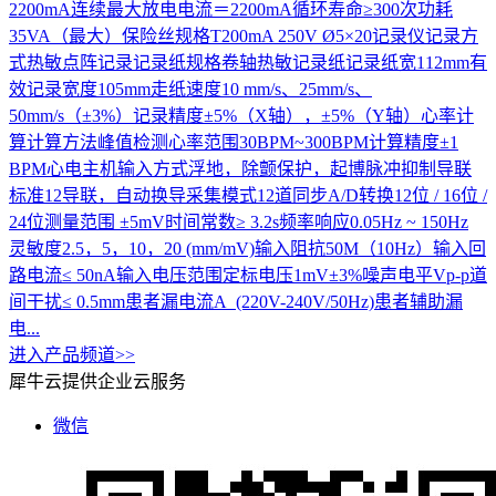
2200mA连续最大放电电流＝2200mA循环寿命≥300次功耗
35VA（最大）保险丝规格T200mA 250V Ø5×20记录仪记录方
式热敏点阵记录记录纸规格卷轴热敏记录纸记录纸宽112mm有
效记录宽度105mm走纸速度10 mm/s、25mm/s、
50mm/s（±3%）记录精度±5%（X轴），±5%（Y轴）心率计
算计算方法峰值检测心率范围30BPM~300BPM计算精度±1
BPM心电主机输入方式浮地，除颤保护，起博脉冲抑制导联
标准12导联，自动换导采集模式12道同步A/D转换12位 / 16位 /
24位测量范围 ±5mV时间常数≥ 3.2s频率响应0.05Hz ~ 150Hz
灵敏度2.5，5，10，20 (mm/mV)输入阻抗50M（10Hz）输入回
路电流≤ 50nA输入电压范围定标电压1mV±3%噪声电平Vp-p道
间干扰≤ 0.5mm患者漏电流A (220V-240V/50Hz)患者辅助漏
电...
进入产品频道>>
犀牛云提供企业云服务
微信