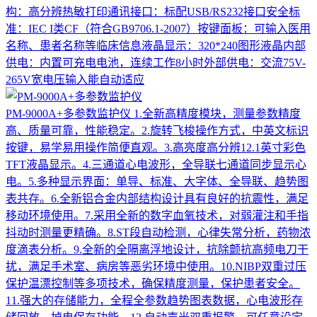
构：高分辨热敏打印通讯接口：标配USB/RS232接口安全标
准：IEC I类CF（符合GB9706.1-2007）按键面板：可输入医用
名称、患者名称等临床信息液晶显示：320*240图形液晶内部
供电：内置可充电电池，连续工作8小时外部供电：交流75V-
265V宽电压输入能自动适应
PM-9000A+多参数监护仪
1.全新高精度模块，测量参数精度
高、质量可靠，性能稳定。2.旋转飞梭操作方式，中英文标识
按键，易学易用操作简便直观。3.高亮度高分辨12.1英寸彩色
TFT液晶显示。4.三通道心电波形，全导联七通道同步显示心
电。5.多种显示界面：单导、标准、大字体、全导联、趋势图
表共存。6.全新铝合金内部结构设计具有良好的抗震性，满足
移动环境使用。7.采用全新的数字血氧技术，对弱灌注和手指
抖动时测量更精确。8.ST段自动检测，心律失常分析，药物浓
度滴表分析。9.全新的全隔离浮地设计，抗除颤抗高频电刀干
扰，满足手术室、病房等恶劣环境中使用。10.NIBP双重过压
保护温漂控制等多项技术，确保精度测量，保护患者安全。
11.强大的存储能力，全程全参数趋势图表数据，心电波形存